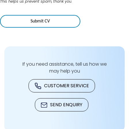
This helps us prevent spam, thank you.
WEBSITE
URL
*
Submit CV
If you need assistance, tell us how we
may help you
CUSTOMER SERVICE
SEND ENQUIRY