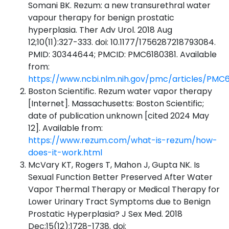
Somani BK. Rezum: a new transurethral water
vapour therapy for benign prostatic
hyperplasia. Ther Adv Urol. 2018 Aug
12;10(11):327-333. doi: 10.1177/1756287218793084.
PMID: 30344644; PMCID: PMC6180381. Available
from:
https://www.ncbi.nlm.nih.gov/pmc/articles/PMC6
Boston Scientific. Rezum water vapor therapy
[Internet]. Massachusetts: Boston Scientific;
date of publication unknown [cited 2024 May
12]. Available from:
https://www.rezum.com/what-is-rezum/how-
does-it-work.html
McVary KT, Rogers T, Mahon J, Gupta NK. Is
Sexual Function Better Preserved After Water
Vapor Thermal Therapy or Medical Therapy for
Lower Urinary Tract Symptoms due to Benign
Prostatic Hyperplasia? J Sex Med. 2018
Dec;15(12):1728-1738. doi: