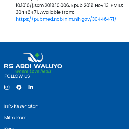
10.1016/j.jsxm.2018.10.006. Epub 2018 Nov 13. PMID:
30446471. Available from:
https://pubmed.ncbi.nlm.nih.gov/30446471/
FOLLOW US
Info Kesehatan
Mitra Kami