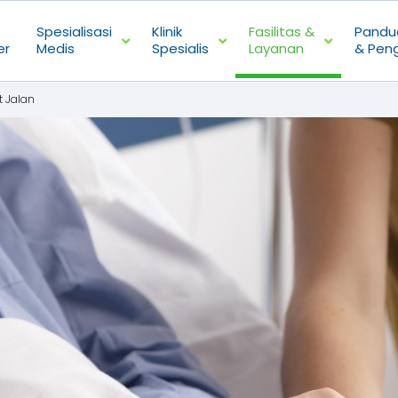
Spesialisasi
Klinik
Fasilitas &
Pandu
er
Medis
Spesialis
Layanan
& Pen
 Jalan