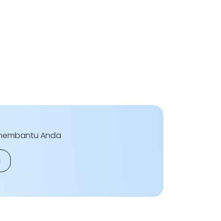
t membantu Anda
N