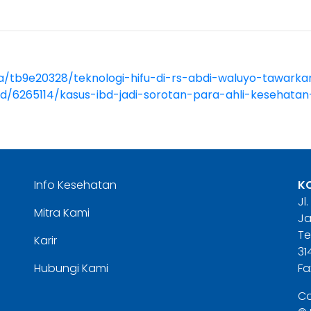
ita/tb9e20328/teknologi-hifu-di-rs-abdi-waluyo-tawar
d/6265114/kasus-ibd-jadi-sorotan-para-ahli-kesehata
Info Kesehatan
K
Jl
Mitra Kami
Ja
Te
Karir
31
Hubungi Kami
Fa
Co