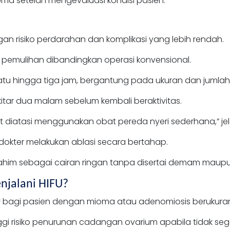
ma setelah mengevaluasi kondisi pasien.
gan risiko perdarahan dan komplikasi yang lebih rendah.
emulihan dibandingkan operasi konvensional.
atu hingga tiga jam, bergantung pada ukuran dan jumla
tar dua malam sebelum kembali beraktivitas.
iatasi menggunakan obat pereda nyeri sederhana,” jelas 
okter melakukan ablasi secara bertahap.
rahim sebagai cairan ringan tanpa disertai demam maupun
njalani HIFU?
U
bagi pasien dengan mioma atau adenomiosis berukuran 
gi risiko penurunan cadangan ovarium apabila tidak seg