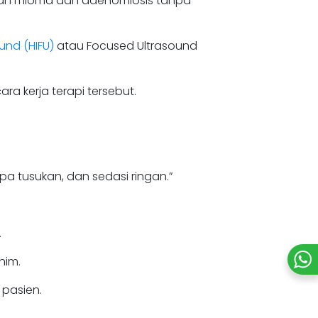
gan mioma dan adenomiosis tanpa
und (HIFU)
atau Focused Ultrasound
ara kerja terapi tersebut.
a tusukan, dan sedasi ringan.”
.
him.
pasien.