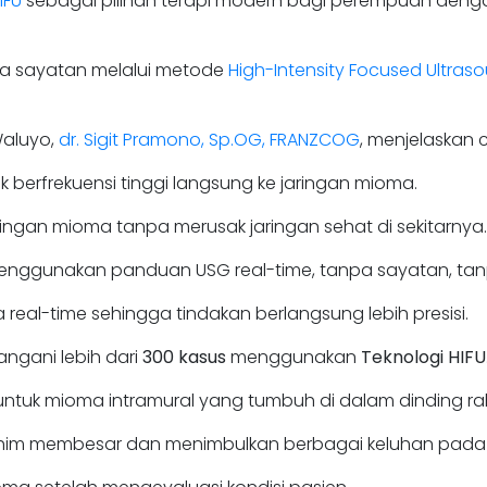
IFU
sebagai pilihan terapi modern bagi perempuan den
pa sayatan melalui metode
High-Intensity Focused Ultraso
Waluyo,
dr. Sigit Pramono, Sp.OG, FRANZCOG
, menjelaskan c
berfrekuensi tinggi langsung ke jaringan mioma.
ngan mioma tanpa merusak jaringan sehat di sekitarnya.
menggunakan panduan USG real-time, tanpa sayatan, tanp
real-time sehingga tindakan berlangsung lebih presisi.
angani lebih dari
300 kasus
menggunakan
Teknologi HIFU
untuk mioma intramural yang tumbuh di dalam dinding ra
ahim membesar dan menimbulkan berbagai keluhan pada 