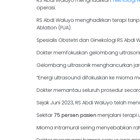
RS Abdi Waluyo menghadirkan
Teknologi H
operasi.
RS Abdi Waluyo menghadirkan terapi tan
Ablation (FUA).
Spesialis Obstetri dan Ginekologi RS Abdi 
Dokter memfokuskan gelombang ultrasonik 
Gelombang ultrasonik menghancurkan jari
“Energi ultrasound difokuskan ke mioma 
Dokter memantau seluruh prosedur secara 
Sejak Juni 2023, RS Abdi Waluyo telah men
Sekitar
75 persen pasien
menjalani terapi 
Mioma intramural sering menyebabkan r