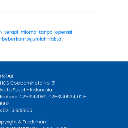
kan-terapi-mioma-tanpa-operasi
n-beberkan-sejumlah-fakta
ONTAK
. HOS Cokroaminoto No. 31
karta Pusat - Indonesia
lephone 021-3144989; 021-3140524; 021-
46621
x 021-31930866
pyright & Trademark