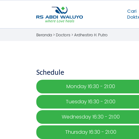
Cari
Dokt
Beranda >
Doctors
>
Ardhestiro H. Putro