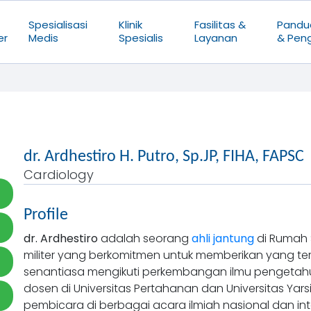
Spesialisasi
Klinik
Fasilitas &
Pandu
er
Medis
Spesialis
Layanan
& Pen
dr. Ardhestiro H. Putro, Sp.JP, FIHA, FAPSC
Cardiology
Profile
dr. Ardhestiro
adalah seorang
ahli jantung
di Rumah 
militer yang berkomitmen untuk memberikan yang te
senantiasa mengikuti perkembangan ilmu pengetahua
dosen di Universitas Pertahanan dan Universitas Yars
pembicara di berbagai acara ilmiah nasional dan in