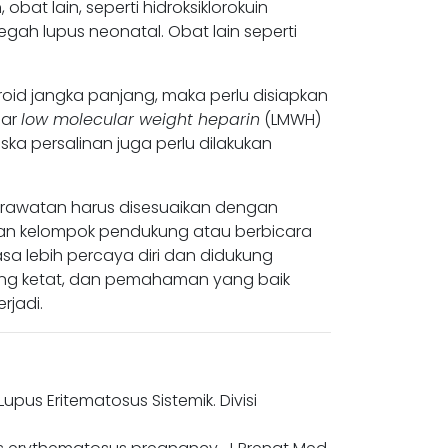
t lain, seperti hidroksiklorokuin
h lupus neonatal. Obat lain seperti
roid jangka panjang, maka perlu disiapkan
dar
low molecular weight heparin
(LMWH)
ska persalinan juga perlu dilakukan
perawatan harus disesuaikan dengan
gan kelompok pendukung atau berbicara
 lebih percaya diri dan didukung
ng ketat, dan pemahaman yang baik
rjadi.
us Eritematosus Sistemik. Divisi