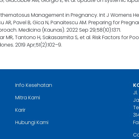
alo G, Giacobbe AM, Giorgio E, et al. Update on systemic l
ythematosus Management in Pregnancy. Int J Womens Healt
scu AR, Pavel B, Gica N, Panaitescu AM. Preparing for Pre
roach. Medicina (Kaunas). 2022 Sep 29;58(10):1371.
ar MR, Tantono H, Sakasasmita S, et al. Risk Factors for 
nes. 2019 Apr;51(2):102–9.
Info Kesehatan
K
Jl
Mitra Kami
Ja
Te
Karir
31
Hubungi Kami
Fa
Co