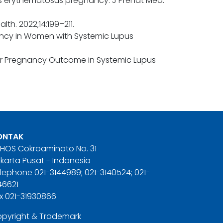
upus erythematosus pregnancy. J Prenat Med.
h. 2022;14:199–211.
gnancy in Women with Systemic Lupus
Poor Pregnancy Outcome in Systemic Lupus
ONTAK
. HOS Cokroaminoto No. 31
karta Pusat - Indonesia
lephone 021-3144989; 021-3140524; 021-
46621
x 021-31930866
pyright & Trademark