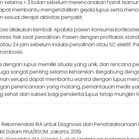
selama ≥ 3 bulan sebelum merencanakan hamil. Namun, oba
at membantu mengendalikan gejala lupus serta mencega
 sesuai derajat aktivitas penyakit.
is dilakukan kembali. Apabila pasien konsumsi kortikoste
tres fisik saat persalinan. Pasien dengan profilaksis stan
tau 24 jam sebelum induksi persalinan atau SC elektif. Pa
trombosis.
a dengan lupus memiliki situasi yang unik, dan rencana 
 juga sangat penting selama kehamilan. Bergabung den
aman serupa dapat membantu wanita dengan lupus merasa
engan perencanaan yang matang, pemantauan medis ya
ng sehat dan sukses bagi penderita lupus tetap mungkin te
Rekomendasi IRA untuk Diagnosis dan Penatalaksanaan Lup
t Dalam FKUI/RSCM; Jakarta. 2019.