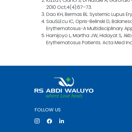
Iozza I, Cianci S, Di Natale A, Garof
2010 Oct;4(4):67–73.
Dao KH, Bermas BL. Systemic Lupus Er
SauSLEcu IC, Opris-Belinski D, Balane
Erythematosus-A Multidisciplinary App
Hamijoyo L, Martha JW, Hidayat S, Akb
Erythematosus Patients. Acta Med Indo
FOLLOW US