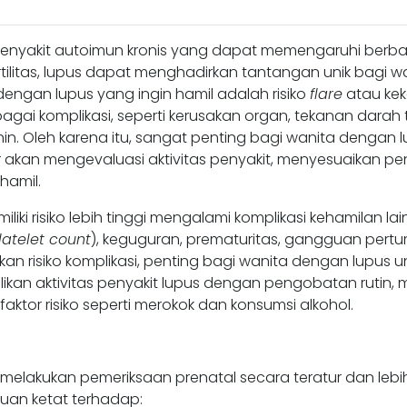
h penyakit autoimun kronis yang dapat memengaruhi berb
ilitas, lupus dapat menghadirkan tantangan unik bagi wan
ngan lupus yang ingin hamil adalah risiko
flare
atau kek
gai komplikasi, seperti kerusakan organ, tekanan darah
. Oleh karena itu, sangat penting bagi wanita dengan l
akan mengevaluasi aktivitas penyakit, menyesuaikan pe
hamil.
liki risiko lebih tinggi mengalami komplikasi kehamilan la
latelet count
), keguguran, prematuritas, gangguan pertumb
kan risiko komplikasi, penting bagi wanita dengan lupu
likan aktivitas penyakit lupus dengan pengobatan rutin
faktor risiko seperti merokok dan konsumsi alkohol.
 melakukan pemeriksaan prenatal secara teratur dan lebi
uan ketat terhadap: