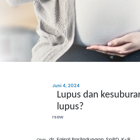
Juni 4, 2024
Lupus dan kesubura
lupus?
rsaw
dr. Faisal Parlindungan, SpPD, K-R
Oleh: