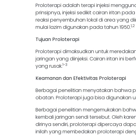
Proloterapi adalah terapi injeksi menggun
prinsipnya, injeksi sedikit cairan iritan p
reaksi penyembuhan lokal di area yang diinj
1,2
mulai lazim digunakan pada tahun 1950.
Tujuan Proloterapi
Proloterapi dimaksudkan untuk meredakan
jaringan yang diinjeksi. Cairan iritan in
1-3
yang rusak.
Keamanan dan Efektivitas Proloterapi
Berbagai penelitian menyatakan bahwa pr
obatan. Proloterapi juga bisa digunakan 
Berbagai penelitian mengemukakan bahwa 
kembali jaringan sendi tersebut. Oleh k
dirinya sendiri, proloterapi dipercaya da
inilah yang membedakan proloterapi deng