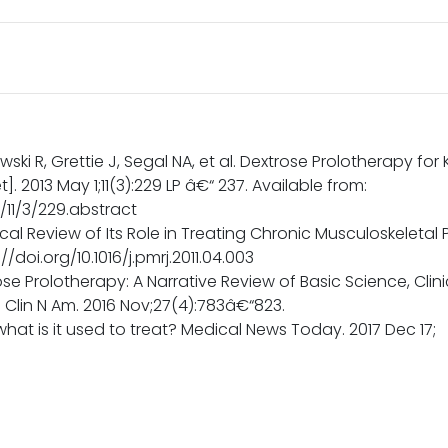
ski R, Grettie J, Segal NA, et al. Dextrose Prolotherapy fo
]. 2013 May 1;11(3):229 LP â€“ 237. Available from:
11/3/229.abstract
nical Review of Its Role in Treating Chronic Musculoskeletal 
//doi.org/10.1016/j.pmrj.2011.04.003
se Prolotherapy: A Narrative Review of Basic Science, Cli
lin N Am. 2016 Nov;27(4):783â€“823.
hat is it used to treat? Medical News Today. 2017 Dec 17;