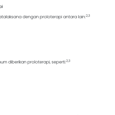
pi
2,3
atalaksana dengan proloterapi antara lain:
2,3
 diberikan proloterapi, seperti: