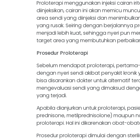
Proloterapi menggunakan injeksi cairan irit
diinjeksikan, cairan ini akan memicu munc
area sendi yang diinjeksi dan menimbulka
yang rusak. Seiring dengan berjalannya pr
menjadi lebih kuat, sehingga nyeri pun men
target area yang membutuhkan perbaikan
Prosedur Proloterapi
Sebelum mendapat proloterapi, pertama-t
dengan nyeri sendi akibat penyakit kroni
bisa disarankan dokter untuk alternatif t
mengevaluasi sendi yang dimaksud dengan 
yang terjadi.
Apabila dianjurkan untuk proloterapi, pas
prednisone, metilprednisolone) maupun non
proloterapi. Hal ini dikarenakan obat-oba
Prosedur proloterapi dimulai dengan sterili