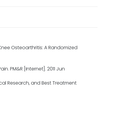
r Knee Osteoarthritis: A Randomized
Pain. PM&R [Internet]. 2011 Jun
nical Research, and Best Treatment