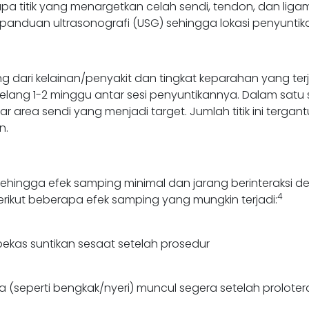
berapa titik yang menargetkan celah sendi, tendon, dan 
panduan ultrasonografi (USG) sehingga lokasi penyuntikan 
ng dari kelainan/penyakit dan tingkat keparahan yang te
 selang 1-2 minggu antar sesi penyuntikannya. Dalam sat
tar area sendi yang menjadi target. Jumlah titik ini terga
n.
sehingga efek samping minimal dan jarang berinteraksi 
4
erikut beberapa efek samping yang mungkin terjadi:
bekas suntikan sesaat setelah prosedur
(seperti bengkak/nyeri) muncul segera setelah proloter