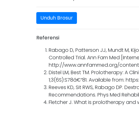
Unduh Brosur
Referensi
Rabago D, Patterson JJ, Mundt M, Kijow
Controlled Trial. Ann Fam Med [Internet
http://www.annfammed.org/content/
Distel LM, Best TM. Prolotherapy: A Cli
1;3(6S):S78â€“81. Available from: https:
Reeves KD, Sit RWS, Rabago DP. Dextro
Recommendations. Phys Med Rehabil C
Fletcher J. What is prolotherapy and w