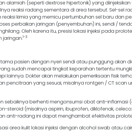
an alamiah (seperti dextrose hipertonik) yang diinjeksikan
ulnya reaksi radang sementara di area tersebut. Sel-sel r
n reaksi kimia yang memicu pertumbuhan sel baru dan per
oses perbaikan jaringan (penyembuhan) ini, sendi / tendo
ghilang. Oleh karena itu, presisi lokasi injeksi pada prol
1-3
 jaringan.
ama pasien dengan nyeri sendi atau punggung akan dieva
k yang sudah mencapai tingkat keparahan tertentu mungk
erapi lainnya. Dokter akan melakukan pemeriksaan fisik t
pencitraan yang sesuai, misalnya rontgen / CT scan unt
ien sebaiknya berhenti mengonsumsi obat anti-inflamasi (
-steroid (misalnya aspirin, ibuprofen, diklofenak, celeco
tan anti-radang ini dapat menghambat efektivitas prolote
sasi area kulit lokasi injeksi dengan alcohol swab atau cair