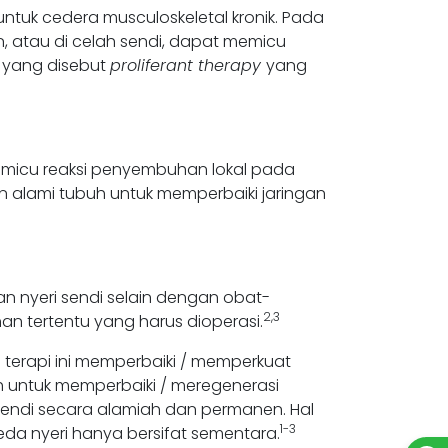
untuk cedera musculoskeletal kronik. Pada
men, atau di celah sendi, dapat memicu
si yang disebut
proliferant therapy
yang
memicu reaksi penyembuhan lokal pada
uan alami tubuh untuk memperbaiki jaringan
n nyeri sendi selain dengan obat-
2,3
an tertentu yang harus dioperasi.
 terapi ini memperbaiki / memperkuat
h untuk memperbaiki / meregenerasi
i sendi secara alamiah dan permanen. Hal
1-3
da nyeri hanya bersifat sementara.