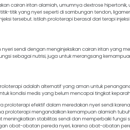
akan cairan iritan alamiah, umumnya dextrose hipertonik, 
ada titik-titik yang nyeri seperti di sambungan tendon, liga
eksi tersebut. Istilah proloterapi berasal dari terapi injek
 nyeri sendi dengan menginjeksikan cairan iritan yang 
i berfungsi sebagai nutrisi, juga untuk merangsang kemamp
oloterapi adalah alternatif yang aman untuk penangana
untuk kondisi medis yang belum mencapai tingkat keparah
proloterapi efektif dalam meredakan nyeri sendi karena
arena proloterapi mengandalkan kemampuan alamiah tubu
pat meningkatkan stabilitas sendi dan memperbaiki fungs
an obat-obatan pereda nyeri, karena obat-obatan pere