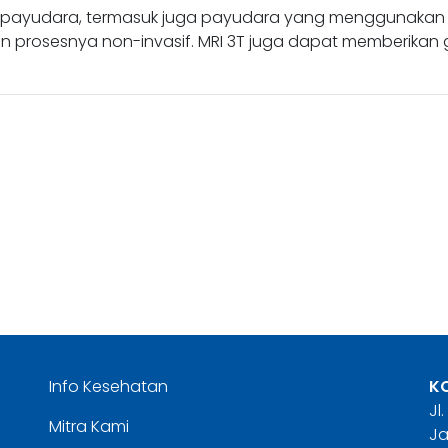
as payudara, termasuk juga payudara yang menggunakan
 prosesnya non-invasif. MRI 3T juga dapat memberikan ga
Info Kesehatan
K
Jl
Mitra Kami
Ja