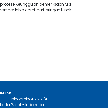
 protese.Keunggulan pemeriksaan MRI
mbar lebih detail dari jaringan lunak
ONTAK
. HOS Cokroaminoto No. 31
karta Pusat - Indonesia