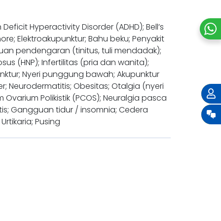
Deficit Hyperactivity Disorder (ADHD); Bell’s
re; Elektroakupunktur; Bahu beku; Penyakit
gguan pendengaran (tinitus, tuli mendadak);
us (HNP); Infertilitas (pria dan wanita);
serpunktur; Nyeri punggung bawah; Akupunktur
er; Neurodermatitis; Obesitas; Otalgia (nyeri
m Ovarium Polikistik (PCOS); Neuralgia pasca
itis; Gangguan tidur / insomnia; Cedera
 Urtikaria; Pusing