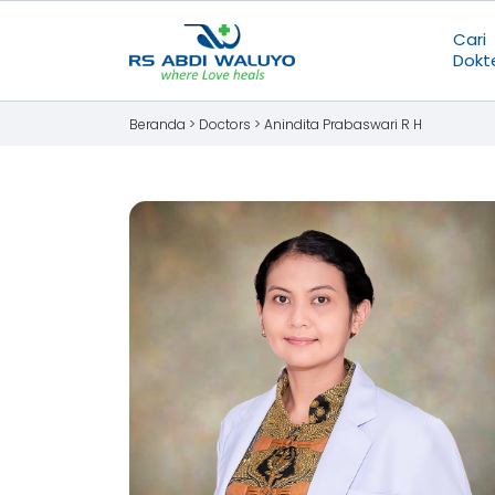
Cari
Dokt
Beranda >
Doctors
>
Anindita Prabaswari R H