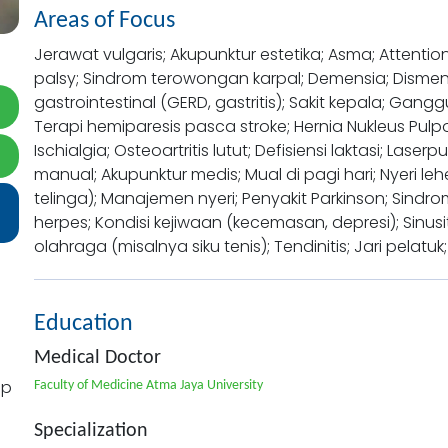
Areas of Focus
Jerawat vulgaris; Akupunktur estetika; Asma; Attention 
palsy; Sindrom terowongan karpal; Demensia; Dismeno
gastrointestinal (GERD, gastritis); Sakit kepala; Gan
Terapi hemiparesis pasca stroke; Hernia Nukleus Pulpos
Ischialgia; Osteoartritis lutut; Defisiensi laktasi; La
manual; Akupunktur medis; Mual di pagi hari; Nyeri leh
telinga); Manajemen nyeri; Penyakit Parkinson; Sindro
herpes; Kondisi kejiwaan (kecemasan, depresi); Sinus
olahraga (misalnya siku tenis); Tendinitis; Jari pelatuk;
Education
Medical Doctor
pp
Faculty of Medicine Atma Jaya University
Specialization