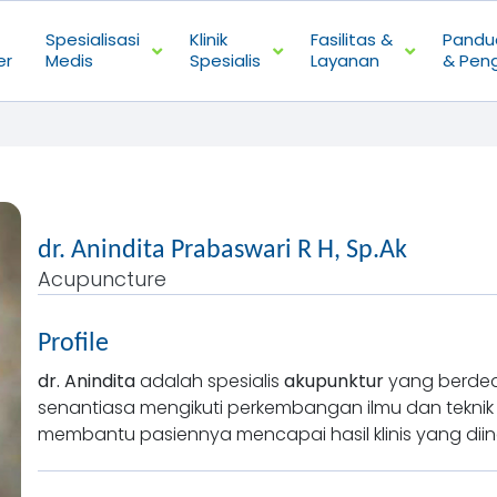
Spesialisasi
Klinik
Fasilitas &
Pandu
er
Medis
Spesialis
Layanan
& Pen
dr. Anindita Prabaswari R H, Sp.Ak
Acupuncture
Profile
dr. Anindita
adalah spesialis
akupunktur
yang berdedi
senantiasa mengikuti perkembangan ilmu dan teknik 
membantu pasiennya mencapai hasil klinis yang diin